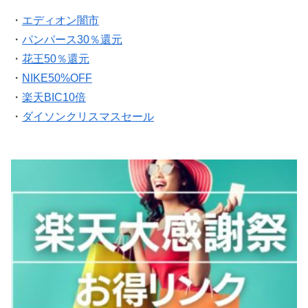
・
エディオン闇市
・
パンパース30％還元
・
花王50％還元
・
NIKE50%OFF
・
楽天BIC10倍
・
ダイソンクリスマスセール