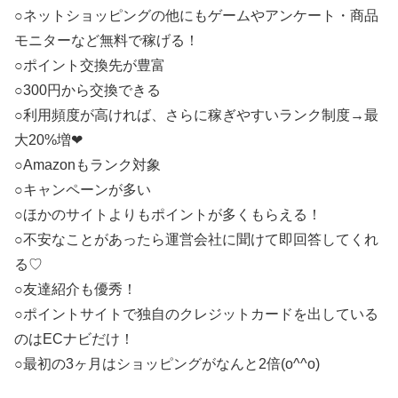
○ネットショッピングの他にもゲームやアンケート・商品
モニターなど無料で稼げる！
○ポイント交換先が豊富
○300円から交換できる
○利用頻度が高ければ、さらに稼ぎやすいランク制度→最
大20%増❤︎
○Amazonもランク対象
○キャンペーンが多い
○ほかのサイトよりもポイントが多くもらえる！
○不安なことがあったら運営会社に聞けて即回答してくれ
る♡
○友達紹介も優秀！
○ポイントサイトで独自のクレジットカードを出している
のはECナビだけ！
○最初の3ヶ月はショッピングがなんと2倍(o^^o)