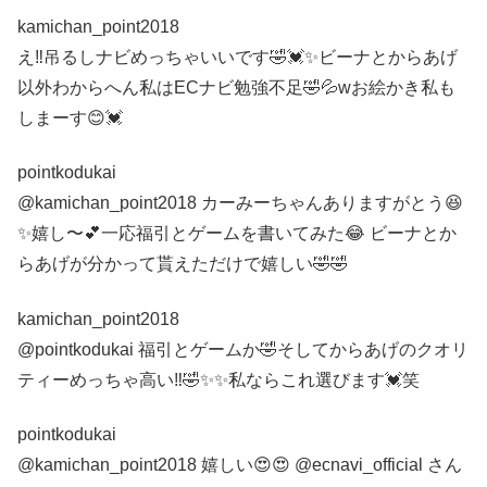
kamichan_point2018
え‼️吊るしナビめっちゃいいです🤣💓✨ビーナとからあげ
以外わからへん私はECナビ勉強不足🤣💦wお絵かき私も
しまーす😊💓
pointkodukai
@kamichan_point2018 カーみーちゃんありますがとう😆
✨嬉し〜💕一応福引とゲームを書いてみた😂 ビーナとか
らあげが分かって貰えただけで嬉しい🤣🤣
kamichan_point2018
@pointkodukai 福引とゲームか🤣そしてからあげのクオリ
ティーめっちゃ高い‼️🤣✨✨私ならこれ選びます💓笑
pointkodukai
@kamichan_point2018 嬉しい😍😍 @ecnavi_official さん