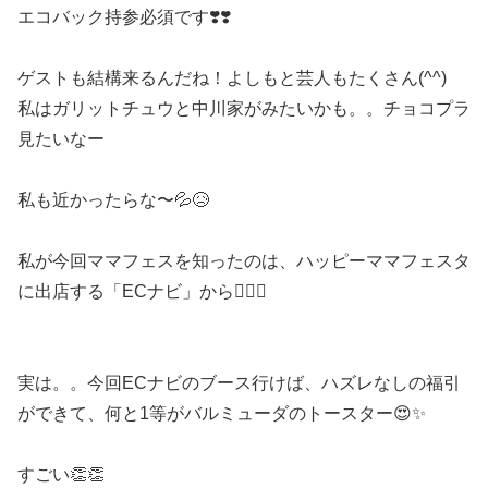
エコバック持参必須です❣️❣️
ゲストも結構来るんだね！よしもと芸人もたくさん(^^)
私はガリットチュウと中川家がみたいかも。。チョコプラ
見たいなー
私も近かったらな〜💦😥
私が今回ママフェスを知ったのは、ハッピーママフェスタ
に出店する「ECナビ」から🙋‍♀️✨
実は。。今回ECナビのブース行けば、ハズレなしの福引
ができて、何と1等がバルミューダのトースター😍✨
すごい👏👏