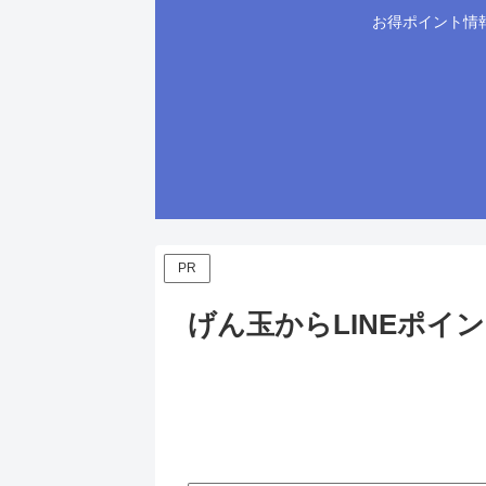
お得ポイント情
PR
げん玉からLINEポイ