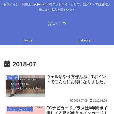
お得ポイント情報まとめ|Amazonのアソシエイトとして、当メディアは適格販
売により収入を得ています
ぽいこづ
Twitter
Instagram
2018-07
ウェル活やり方ぜんぶ！Tポイン
ウェル活
トでこんなにお得になりました。
2018.07.05
2020.01.06
ECナビカードプラスは6年間ポイ
ポイ活・ポイントサイト
活してる私が使うメインカード！