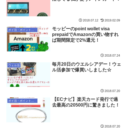
2018.07.12
2019.02.09
モッピーのpoint wollet visa
ポイ活・ポイントサイト
prepaidでAmazonの買い物すれ
ば期間限定で2%還元！
2018.07.24
毎月20日のウエルシアデー！ウェ
ウェル活
ル活参加で爆買いしました☆
2018.07.20
【ECナビ】楽天カード発行で過
ポイ活・ポイントサイト
去最高の20500円に驚きました！
2018.07.20