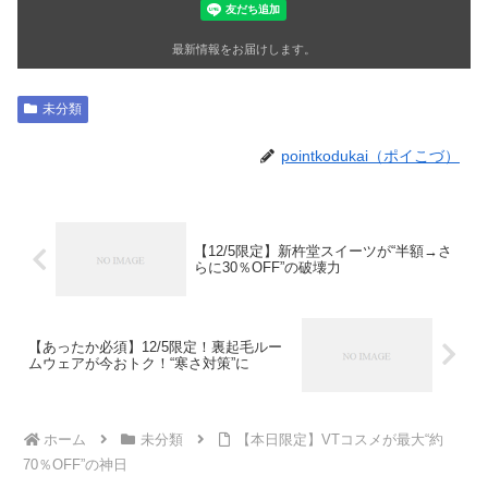
最新情報をお届けします。
未分類
pointkodukai（ポイこづ）
【12/5限定】新杵堂スイーツが“半額→さ
らに30％OFF”の破壊力
【あったか必須】12/5限定！裏起毛ルー
ムウェアが今おトク！“寒さ対策”に
ホーム
未分類
【本日限定】VTコスメが最大“約
70％OFF”の神日