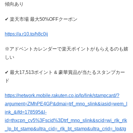
傾向あり
✔︎ 楽天市場 最大50%OFFクーポン
https://a.r10.to/h8c0ij
※アドベントカレンダーで楽天ポイントがもらえるのも嬉
しい
✔︎ 最大17,513ポイント & 豪華賞品が当たるスタンプカー
ド
https://network.mobile.rakuten.co.jp/lp/link/stampcard/?
argument=ZMhPE4GP&dmai=trf_mno_slink&iasid=wem_l
ink_&ifd=178595&l-
id=thxcpn_cv5%3Fscid%3Dtrf_mno_slink&scid=wi_rlk_rlk
_lp_bt_stamp&ultra_cid=_rlk_bt_stamp&ultra_crid=_lp&tg