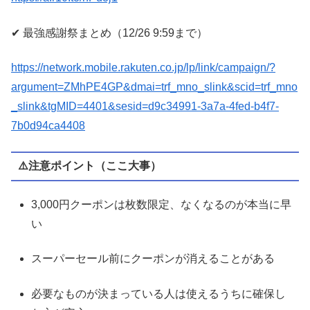
✔︎ 最強感謝祭まとめ（12/26 9:59まで）
https://network.mobile.rakuten.co.jp/lp/link/campaign/?
argument=ZMhPE4GP&dmai=trf_mno_slink&scid=trf_mno
_slink&tgMID=4401&sesid=d9c34991-3a7a-4fed-b4f7-
7b0d94ca4408
⚠️注意ポイント（ここ大事）
3,000円クーポンは枚数限定、なくなるのが本当に早
い
スーパーセール前にクーポンが消えることがある
必要なものが決まっている人は使えるうちに確保し