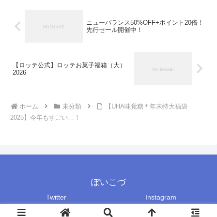
ニューバランス50%OFF+ポイント20倍！
先行セール開催中！
【ロッテ公式】ロッテお菓子福箱（大）
2026
ホーム
未分類
【UHA味覚糖＊年末特大福袋
2025】今年もすごい…！
ぽいこづ
Twitter
Instagram
Copyright © 2018-2026 ぽいこづ All Rights Reserved.