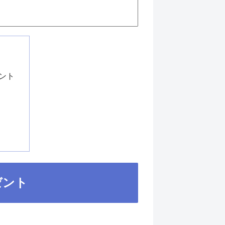
ント
は
ゼント