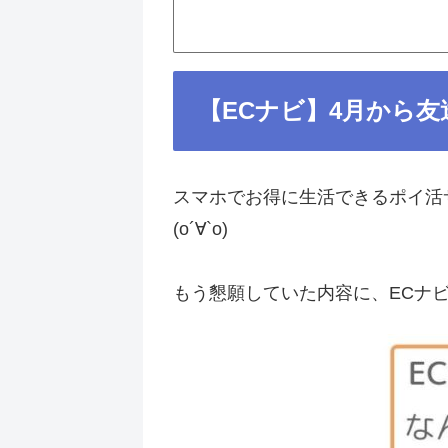
【ECナビ】4月から
スマホでお得に生活できるポイ活
(о´∀`о)
もう懇願していた内容に、ECナビ