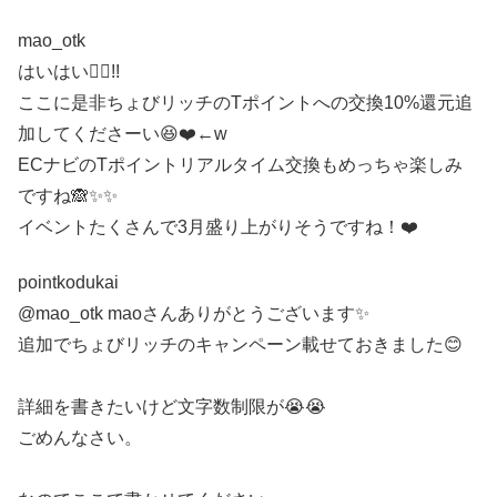
mao_otk
はいはい🙋‍♀️!!
ここに是非ちょびリッチのTポイントへの交換10%還元追
加してくださーい😆❤️←w
ECナビのTポイントリアルタイム交換もめっちゃ楽しみ
ですね🙈✨✨
イベントたくさんで3月盛り上がりそうですね！❤️
pointkodukai
@mao_otk maoさんありがとうございます✨
追加でちょびリッチのキャンペーン載せておきました😊
詳細を書きたいけど文字数制限が😭😭
ごめんなさい。