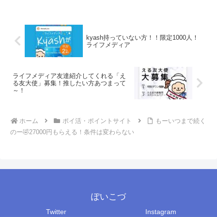
kyash持っていない方！！限定1000人！
ライフメディア
ライフメディア友達紹介してくれる「え
る友大使」募集！推したい方あつまって
～！
ホーム
ポイ活・ポイントサイト
もーいつまで続く
のー🤣27000円もらえる！条件は変わらない
ぽいこづ
Twitter
Instagram