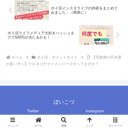
ポイ活インスタライブの内容をまとめて
みました。（簡単に）
ポイ活ライフメディア大好きハッシュタ
グで500円が当たるかも！
ホーム
ポイ活・ポイントサイト
【宅急便の不在票
が多い方へ】クロネコヤマトメンバーズやってますか？
ぽいこづ
Twitter
Instagram
Copyright © 2018-2026 ぽいこづ All Rights Reserved.
メニュー
ホーム
検索
トップ
サイドバー