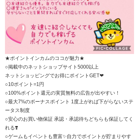
★ポイントインカムのココが魅力★
○掲載中のネットショップサイト5000以上
ネットショッピングでお得にポイントGET❤︎
○10ポイント=1円
○100%ポイント還元の実質無料の広告が出やすい！
○最大7%のボーナスポイント 1度上がれば下がらないステ
ータス制度
○安心のお買い物保証 承認・承認待ちどちらも保証してく
れる❣️
○ゲームもイベントも豊富✨自力でポイントが貯まりやす