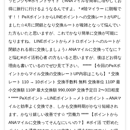
ッピングや#ポイントサイト でANAマイルを簡単に増やしてお
得に旅行に行けるようなるんですよ。 * #陸マイラー に朗報で
す！！ PeXポイントからLINEポイントへの交換レートがUPし
ました☆4月に閉鎖となり交換ルートが複雑となって悩んでい
た方もいたと思いますが、これでかなり簡単に交換が可能に
なりますね。 LINEポイントからメトロポイントへのルートが
閉鎖される前に交換しましょう♪ ANAマイルに交換ってなに？
と悩む#ポイ活初心者 の方もいると思いますが、後ほどお得な
理由も書いているのでぜひ見て下さい。 ****** 【今回のPeXポ
イントからマイル交換の交換レートUP内容はこちら】 * 交換
レート 110 → 10ポイント 交換手数料 無料 交換単位 110P 最
小交換額 110P 最大交換額 990,000P 交換予定日 2〜3日程度
* ***** PeXポイント→LINEポイント→メトロポイント→ANAマ
イルと効率よく交換でき、しかも交換時期がかなり短縮され
ます。かなり嬉しい改善です☆ *労働力 ***** 【ポイントから
ANAマイルに交換ってそんなにいいの？】 #ポイ活 で貯めた