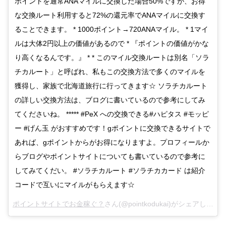
ポイントを通常ANAマイルに交換した場合50%ですが、お得
な交換ルート利用すると72%の還元率でANAマイルに交換す
ることできます。 * 1000ポイント→720ANAマイル。 * 1マイ
ルは大体2円以上の価値があるので * 『ポイントの価値がかな
り高くなるんです。』 * * このマイル交換ルートは別名「ソラ
チカルート」と呼ばれ、私もこの交換方法で多くのマイルを
獲得し、家族で北海道旅行に行ってきます☆ ソラチカルート
の詳しい交換方法は、ブログに書いているので参考にしてみ
てくださいね。 ***** #PeX への交換できる#ハピタス #モッピ
ー #げん玉 がおすすめです！gポイントに交換できるサイトで
あれば、gポイントからがお得になりますよ。プロフィールか
らブログやポイントサイトについても書いているので参考に
してみてくだい。 #ソラチカルート #ソラチカカード は紹介
コードで互いにマイルがもらえます☆
ポイントサイトでお金稼ぐ？
さん(@pointkodukai)がシェアした投稿 –