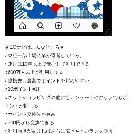
★ECナビはこんなところ★
○東証一部上場企業が運営している。
○運営は10年以上で安心して利用できる
○600万人以上が利用してる
○提携先も豊富でポイントを貯めやすい
○10ポイント=1円
○ネットショッピングの他にもアンケートやタップでもポ
イントが貯まる
○ポイント交換先が豊富
○300円から交換できる
○利用頻度が高ければさらに稼ぎやすいランク制度