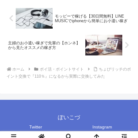
モッピーで稼げる【30日間無料】LINE
MUSICでiphoneから簡単にお小遣い稼ぎ
主婦のお小遣い稼ぎで先輩の【ホンネ】
から見たオススメの稼ぎ方
ホーム
ポイ活・ポイントサイト
ちょびリッチのポ
イント交換で『110％』になるから実際に交換してみた
ぽいこづ
Twitter
Instagram
Copyright © 2018-2026 ぽいこづ All Rights Reserved.