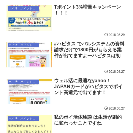
Tポイント3%増量キャンペーン
ポイ活・ポイントサイト
！！！
2018.08.29
#ハピタス でパルシステムの資料
ポイ活・ポイントサイト
請求だけで1800円がもらえる案
件が出てますよーハピタスは初め
てポイ活をする方にもオススメで
きるポイントサイトです☆
2018.08.27
ウェル活に最適なyahoo！
ポイ活・ポイントサイト
JAPANカードがハピタスでポイ
ント高還元で出てます！
2018.08.27
私のポイ活体験談 は生活が劇的
ポイ活・ポイントサイト
に変わったことですね