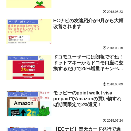
2018.08.23
ECナビの友達紹介が9月から大幅
ポイ活・ポイントサイト
改善されます
2018.08.18
ドコモユーザーには朗報ですね！
ポイ活・ポイントサイト
ドットマネーからドコモ口座に交
換するだけで25%増量キャンペー
ン
2018.08.09
モッピーのpoint wollet visa
ポイ活・ポイントサイト
prepaidでAmazonの買い物すれ
ば期間限定で2%還元！
2018.07.24
【ECナビ】楽天カード発行で過
ポイ活・ポイントサイト