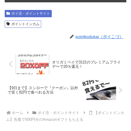
ポイ活・ポイントサイト
ポイントインカム
pointkodukai（ポイこづ）
オリガミペイで31日のプレミアムフライ
デーで20％還元！
【9日まで】スシローで『クーポン』以外
で安く82円で食ベれる方法
ホーム
ポイ活・ポイントサイト
【ポイントインカ
ム】先着で500円分のAmazonギフト もらえる