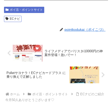
ポイ活・ポイントサイト
ECナビ
pointkodukai（ポイこづ）
ライフメディアでバリスタi10000円の神
案件登場！急いでー！
Polletサヨナラ！ECナビカードプラス に
乗り換えで正解しました️
ホーム
ポイ活・ポイントサイト
ECナビのご紹介
今月50人ありがとうございます♡