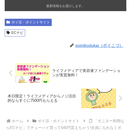
最新情報をお届けします。
ポイ活・ポイントサイト
ECナビ
pointkodukai（ポイこづ）
ライフメディアで美容液ファンデーショ
ンが実質無料！
本日限定！ライフメディアからノジ活目
的ならすぐに7500円もらえる
ホーム
ポイ活・ポイントサイト
「モニター利用な
らECナビ」でチューハイ買って645円貰えちゃう!全員にもれなくボ