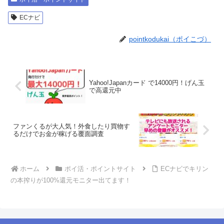
ECナビ
pointkodukai（ポイこづ）
Yahoo!Japanカード で14000円！げん玉
で高還元中
ファンくるが大人気！外食したり買物す
るだけでお金が稼げる覆面調査
ホーム
ポイ活・ポイントサイト
ECナビでキリン
の本搾りが100%還元モニター出てます！