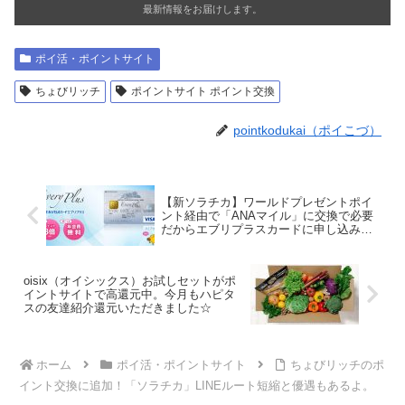
最新情報をお届けします。
ポイ活・ポイントサイト
ちょびリッチ
ポイントサイト ポイント交換
pointkodukai（ポイこづ）
【新ソラチカ】ワールドプレゼントポイ
ント経由で「ANAマイル」に交換で必要
だからエブリプラスカードに申し込みま
した
oisix（オイシックス）お試しセットがポ
イントサイトで高還元中。今月もハピタ
スの友達紹介還元いただきました☆
ホーム
ポイ活・ポイントサイト
ちょびリッチのポ
イント交換に追加！「ソラチカ」LINEルート短縮と優遇もあるよ。