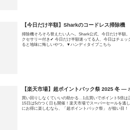
【今日だけ半額】Sharkのコードレス掃除機
掃除機そろそろ替えたい人へ。Shark公式、今日だけ半額。✔
クセサリー付き✔ 今日だけ半額迷ってる人、今日はチェッ
ると地味に悔しいやつ。▼ハンディタイプこちら
【楽天市場】超ポイントバック祭 2025 冬 —
買い回りしなくていいの助かる…1点買いでポイント5倍は
15日は5のつく日も開催！楽天市場でスーパーセールを逃
にお得に楽しむなら、「超ポイントバック祭」 が狙い目！！期