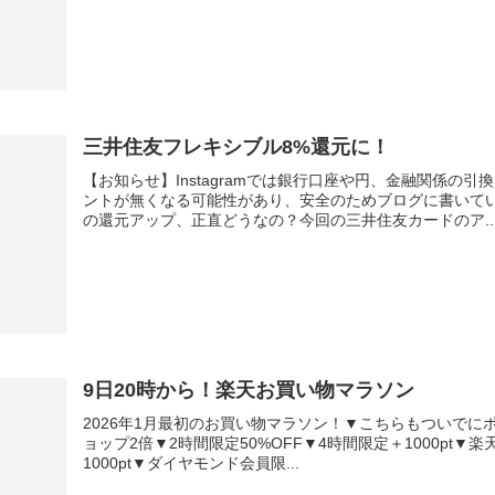
三井住友フレキシブル8%還元に！
【お知らせ】Instagramでは銀行口座や円、金融関係の
ントが無くなる可能性があり、安全のためブログに書いて
の還元アップ、正直どうなの？今回の三井住友カードのア..
9日20時から！楽天お買い物マラソン
2026年1月最初のお買い物マラソン！▼こちらもついでにポチ
ョップ2倍▼2時間限定50%OFF▼4時間限定＋1000pt▼楽
1000pt▼ダイヤモンド会員限...