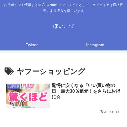
お得ポイント情報まとめ|Amazonのアソシエイトとして、当メディアは適格販
売により収入を得ています
ぽいこづ
Twitter
Instagram
ヤフーショッピング
驚愕に安くなる「いい買い物の
お得情報
日」最大30％還元！をさらにお得
に☆
2019.11.11