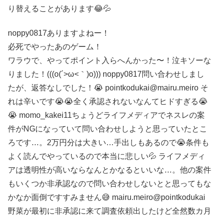
り替えることがあります😂💦
noppy0817ありますよねー！
必死でやったあのゲーム！
ワラウで、やってポイント入らへんかった〜！泣キソーな
りました！(((o(´>ω<｀)o))) noppy0817問い合わせしまし
たが、返答なしでした！😭 pointkodukai@mairu.meiro そ
れは辛いです😭😭全く承認されないなんてヒドすぎる😭
😭 momo_kakei11ちょうどライフメディアでネスレの案
件がNGになっていて問い合わせしようと思っていたとこ
ろです…。2万円分は大きい…手出しもあるので😭条件も
よく読んでやっているので本当に悲しい💦 ライフメディ
アは透明性が高いならなんとかなるといいな…。他の案件
もいくつか非承認なので問い合わせしないとと思ってもな
かなか面倒ですすみません😅 mairu.meiro@pointkodukai
野菜が最初に非承認に来て調査依頼出したけど全然数カ月