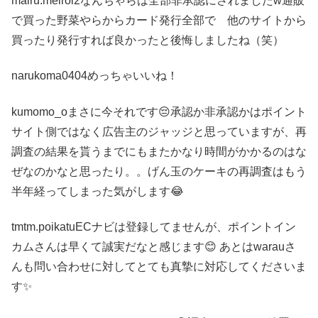
mairu.meiroi2なんちゃらは全部非承認にされましたw通販
で買った野菜やらからカード発行全部で 他のサイトから
買ったり発行すれば良かったと後悔しましたね（笑）
narukoma0404めっちゃいいね！
kumomo_oまさに今それです😔承認か非承認かはポイント
サイト側ではなく広告主のジャッジと思っていますが、再
調査の結果を貰うまでにもまたかなり時間がかかるのはな
ぜなのかなと思ったり。。げん玉のケーキの再調査はもう
半年経ってしまった気がします😂
tmtm.poikatuECナビは登録してませんが、ポイントイン
カムさんは早くて誠実だなと感じます😊 あとはwarauさ
んも問い合わせに対してとても真摯に対応してくださいま
す✨