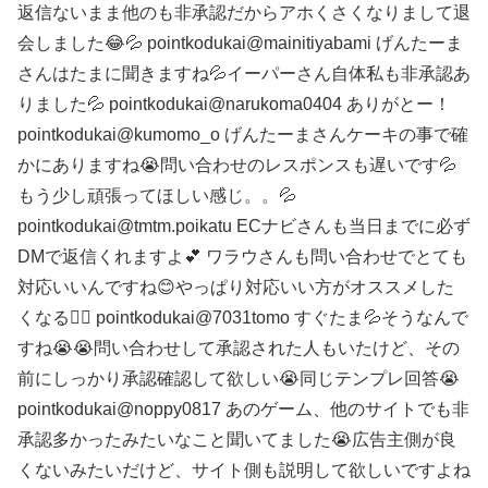
返信ないまま他のも非承認だからアホくさくなりまして退
会しました😂💦 pointkodukai@mainitiyabami げんたーま
さんはたまに聞きますね💦イーパーさん自体私も非承認あ
りました💦 pointkodukai@narukoma0404 ありがとー！
pointkodukai@kumomo_o げんたーまさんケーキの事で確
かにありますね😭問い合わせのレスポンスも遅いです💦
もう少し頑張ってほしい感じ。。💦
pointkodukai@tmtm.poikatu ECナビさんも当日までに必ず
DMで返信くれますよ💕 ワラウさんも問い合わせでとても
対応いいんですね😊やっぱり対応いい方がオススメした
くなる🙆‍♀️ pointkodukai@7031tomo すぐたま💦そうなんで
すね😭😭問い合わせして承認された人もいたけど、その
前にしっかり承認確認して欲しい😭同じテンプレ回答😭
pointkodukai@noppy0817 あのゲーム、他のサイトでも非
承認多かったみたいなこと聞いてました😭広告主側が良
くないみたいだけど、サイト側も説明して欲しいですよね